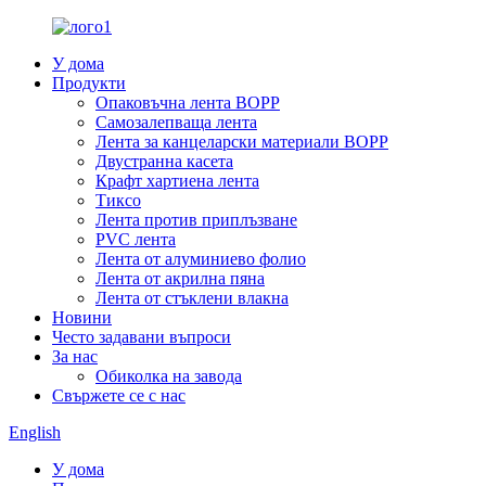
У дома
Продукти
Опаковъчна лента BOPP
Самозалепваща лента
Лента за канцеларски материали BOPP
Двустранна касета
Крафт хартиена лента
Тиксо
Лента против приплъзване
PVC лента
Лента от алуминиево фолио
Лента от акрилна пяна
Лента от стъклени влакна
Новини
Често задавани въпроси
За нас
Обиколка на завода
Свържете се с нас
English
У дома