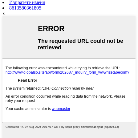
Изпратете имейл
8613580361805
x