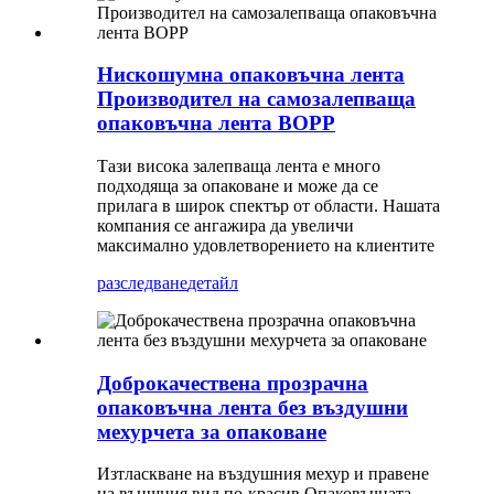
Нискошумна опаковъчна лента
Производител на самозалепваща
опаковъчна лента BOPP
Тази висока залепваща лента е много
подходяща за опаковане и може да се
прилага в широк спектър от области. Нашата
компания се ангажира да увеличи
максимално удовлетворението на клиентите
разследване
детайл
Доброкачествена прозрачна
опаковъчна лента без въздушни
мехурчета за опаковане
Изтласкване на въздушния мехур и правене
на външния вид по-красив.Опаковъчната