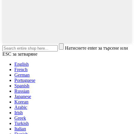
Натиснете enter за търсене или
ESC за затваряне
English
French
German
Portuguese
Spanish
Russian
Japanese
Korean
Arabic
Irish
Greek
Turkish
Italian