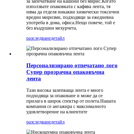
за запечатване на кашони без мирис.Когато
използвате опаковката с кафява лента, тя
няма да отделя никакви химически токсични
вредни миризми, подходящи за ежедневна
употреба в дома, офиса.Нещо повече, той е
без въздушни мехурчета.
разследване
детайл
Персонализирано отпечатано лого
Супер прозрачна опаковъчна
лента
Тази висока залепваща лента е много
подходяща за опаковане и може да се
прилага в широк спектър от полета.Нашата
компания се ангажира с максималното
удовлетворение на клиентите
разследване
детайл