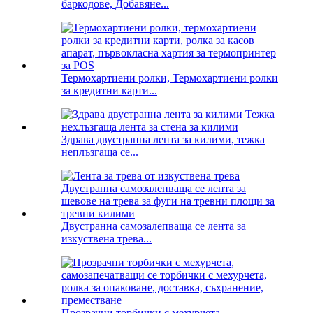
баркодове, Добавяне...
Термохартиени ролки, Термохартиени ролки
за кредитни карти...
Здрава двустранна лента за килими, тежка
неплъзгаща се...
Двустранна самозалепваща се лента за
изкуствена трева...
Прозрачни торбички с мехурчета,