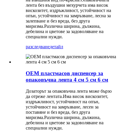
лента без въздушни мехурчета има висок
вискозитет, издръжливост, устойчивост на
опън, устойчивост на замръзване, лесна за
залепване и без вреда, без друга
миризма.Различна ширина, дължина,
дебелина и цветове за задоволяване на
специални нужди.
разследване
детайл
OEM пластмасов диспенсер за
опаковъчна лента 4 см 5 см 6 см
Дозаторът за опаковъчна лента може бързо
да отреже лентата.Има висок вискозитет,
издръжливост, устойчивост на опън,
устойчивост на замръзване, лесен за
поставяне и без вреда, без друга
миризма.Различна ширина, дължина,
дебелина и цветове за задоволяване на
специални нужди.