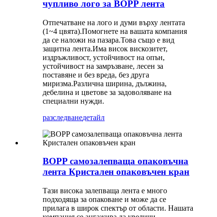
чупливо лого за BOPP лента
Отпечатване на лого и думи върху лентата
(1~4 цвята).Помогнете на вашата компания
да се наложи на пазара.Това също е вид
защитна лента.Има висок вискозитет,
издръжливост, устойчивост на опън,
устойчивост на замръзване, лесен за
поставяне и без вреда, без друга
миризма.Различна ширина, дължина,
дебелина и цветове за задоволяване на
специални нужди.
разследване
детайл
BOPP самозалепваща опаковъчна
лента Кристален опаковъчен кран
Тази висока залепваща лента е много
подходяща за опаковане и може да се
прилага в широк спектър от области. Нашата
компания се ангажира да увеличи