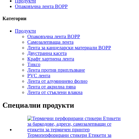
Продукти
Опаковъчна лента BOPP
Категории
Продукти
Опаковъчна лента BOPP
Самозалепваща лента
Лента за канцеларски материали BOPP
Двустранна касета
Крафт хартиена лента
Тиксо
Лента против приплъзване
PVC лента
Лента от алуминиево фолио
Лента от акрилна пяна
Лента от стъклени влакна
Специални продукти
Термоперфорирани стикери Етикети за