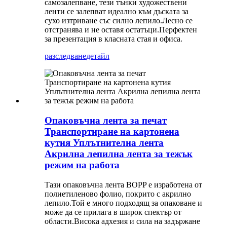
самозалепване, тези тънки художествени
ленти се залепват идеално към дъската за
сухо изтриване със силно лепило.Лесно се
отстранява и не оставя остатъци.Перфектен
за презентация в класната стая и офиса.
разследване
детайл
Опаковъчна лента за печат
Транспортиране на картонена
кутия Уплътнителна лента
Акрилна лепилна лента за тежък
режим на работа
Тази опаковъчна лента BOPP е изработена от
полиетиленово фолио, покрито с акрилно
лепило.Той е много подходящ за опаковане и
може да се прилага в широк спектър от
области.Висока адхезия и сила на задържане