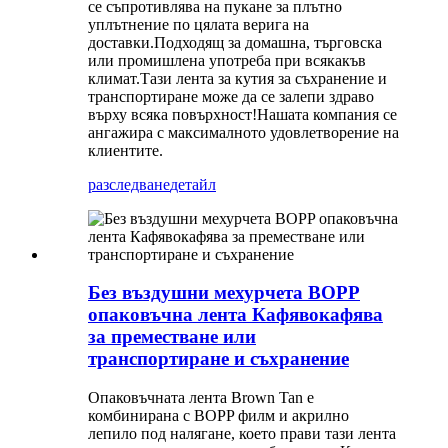
се съпротивлява на пукане за плътно
уплътнение по цялата верига на
доставки.Подходящ за домашна, търговска
или промишлена употреба при всякакъв
климат.Тази лента за кутия за съхранение и
транспортиране може да се залепи здраво
върху всяка повърхност!Нашата компания се
ангажира с максималното удовлетворение на
клиентите.
разследване
детайл
Без въздушни мехурчета BOPP
опаковъчна лента Кафявокафява
за преместване или
транспортиране и съхранение
Опаковъчната лента Brown Tan е
комбинирана с BOPP филм и акрилно
лепило под налягане, което прави тази лента