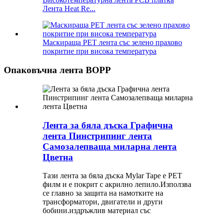
Лента Heat Re...
Маскираща PET лента със зелено прахово
покритие при висока температура
Опаковъчна лента BOPP
Лента за бяла дъска Графична
лента Пинстрипинг лента
Самозалепваща миларна лента
Цветна
Тази лента за бяла дъска Mylar Tape е PET
филм и е покрит с акрилно лепило.Използва
се главно за защита на намотките на
трансформатори, двигатели и други
бобини.издръжлив материал със