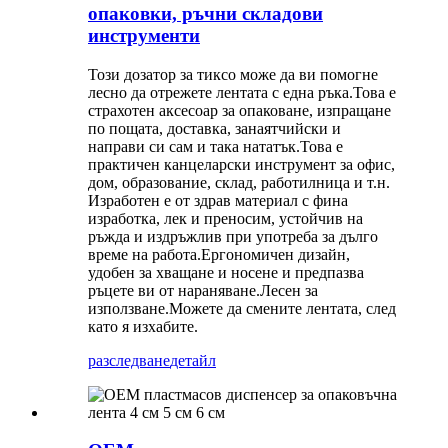
опаковки, ръчни складови
инструменти
Този дозатор за тиксо може да ви помогне
лесно да отрежете лентата с една ръка.Това е
страхотен аксесоар за опаковане, изпращане
по пощата, доставка, занаятчийски и
направи си сам и така нататък.Това е
практичен канцеларски инструмент за офис,
дом, образование, склад, работилница и т.н.
Изработен е от здрав материал с фина
изработка, лек и преносим, ​​устойчив на
ръжда и издръжлив при употреба за дълго
време на работа.Ергономичен дизайн,
удобен за хващане и носене и предпазва
ръцете ви от нараняване.Лесен за
използване.Можете да смените лентата, след
като я изхабите.
разследване
детайл