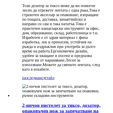
Този дозатор за тиксо може да ви помогне
лесно да отрежете лентата с една ръка.Това е
страхотен аксесоар за опаковане, изпращане
по пощата, доставка, занаятчийски и
направи си сам и така нататък.Това е
практичен канцеларски инструмент за офис,
дом, образование, склад, работилница и т.н.
Изработен е от здрав материал с фина
изработка, лек и преносим, ​​устойчив на
ръжда и издръжлив при употреба за дълго
време на работа.Ергономичен дизайн,
удобен за хващане и носене и предпазва
ръцете ви от нараняване.Лесен за
използване.Можете да смените лентата, след
като я изхабите.
разследване
детайл
2-инчов пистолет за тиксо, дозатор,
опаковъчен нож за запечатване на