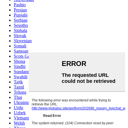
Pashto
Persian
Punjabi
Serbian
Sesotho
Sinhala
Slovak
Slovenian
Somali
Samoan
Scots Gaelic
Shona
Sindhi
Sundanese
Swahili
Tajik
Tamil
Telugu
Thai
Ukrainian
Urdu
Uzbek
Vietnamese
Welsh