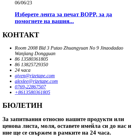
06/06/23
Изберете лента за печат BOPP, за да
помогнете на вашия...
КОНТАКТ
Room 2008 Bld 3 Putao Zhuangyuan No 9 Jinaodadao
Wanjiang Dongguan
86 13580361805
86 13825729350
24 часа
given@rizetape.com
alexlee@rizetape.com
0769-22867507
+8613580361805
БЮЛЕТИН
За запитвания относно нашите продукти или
ценова листа, моля, оставете имейла си до нас и
ние ще се свържем в рамките на 24 часа.