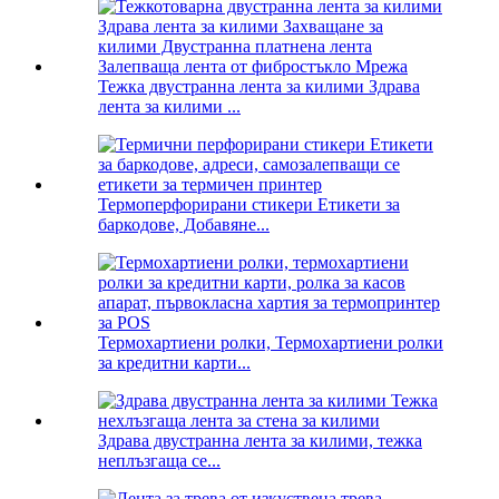
Тежка двустранна лента за килими Здрава
лента за килими ...
Термоперфорирани стикери Етикети за
баркодове, Добавяне...
Термохартиени ролки, Термохартиени ролки
за кредитни карти...
Здрава двустранна лента за килими, тежка
неплъзгаща се...