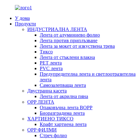
У дома
Продукти
ИНДУСТРИАЛНА ЛЕНТА
Лента от алуминиево фолио
Лента против приплъзване
Лента за мокет от изкуствена трева
Тиксо
Лента от стъклени влакна
PET лента
PVC лента
Предупредителна лента и светлоотразителна
лента
Самозалепваща лента
Двустранна касета
Лента от акрилна пяна
OPP ЛЕНТА
Опаковъчна лента BOPP
Биоразградима лента
ХАРТИЕНО ТИКСО
Крафт хартиена лента
OPP ФИЛМИ
Стреч фолио