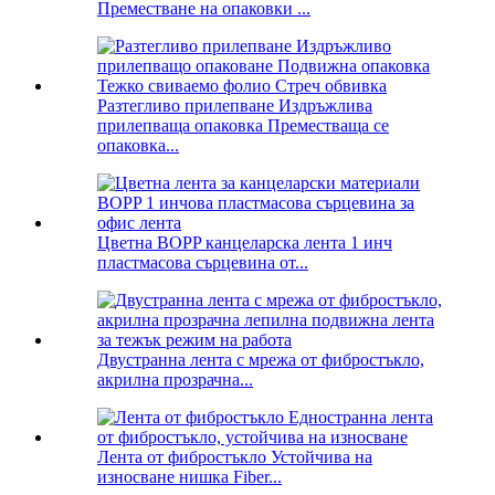
Преместване на опаковки ...
Разтегливо прилепване Издръжлива
прилепваща опаковка Преместваща се
опаковка...
Цветна BOPP канцеларска лента 1 инч
пластмасова сърцевина от...
Двустранна лента с мрежа от фибростъкло,
акрилна прозрачна...
Лента от фибростъкло Устойчива на
износване нишка Fiber...