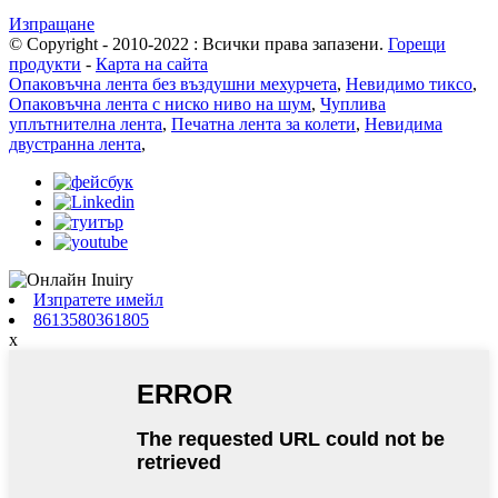
Изпращане
© Copyright - 2010-2022 : Всички права запазени.
Горещи
продукти
-
Карта на сайта
Опаковъчна лента без въздушни мехурчета
,
Невидимо тиксо
,
Опаковъчна лента с ниско ниво на шум
,
Чуплива
уплътнителна лента
,
Печатна лента за колети
,
Невидима
двустранна лента
,
Изпратете имейл
8613580361805
x